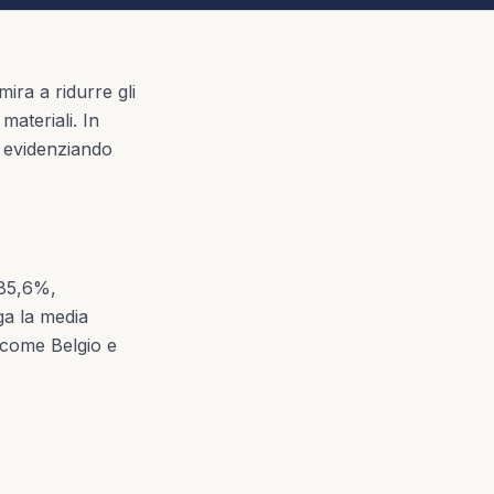
ra a ridurre gli
 materiali. In
i, evidenziando
’85,6%,
ga la media
i come Belgio e