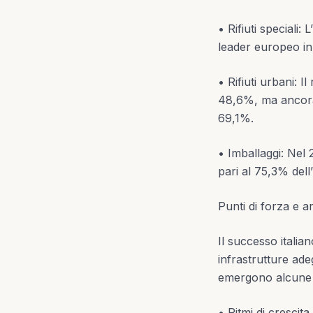
• Rifiuti speciali:
leader europeo in
• Rifiuti urbani: 
48,6%, ma ancora d
69,1%.
• Imballaggi: Nel 2
pari al 75,3% dell
Punti di forza e a
Il successo italian
infrastrutture ade
emergono alcune cr
• Ritmi di crescita