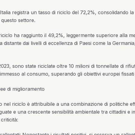
 L’Italia registra un tasso di riciclo del 72,2%, consolidando l
 questo settore.
Il riciclo ha raggiunto il 49,2%, leggermente superiore alla m
istante dai livelli di eccellenza di Paesi come la Germania
023, sono state riciclate oltre 10 milioni di tonnellate di rifiu
’immesso al consumo, superando gli obiettivi europei fissati
ree di miglioramento
o nel riciclo è attribuibile a una combinazione di politiche eff
guate e una crescente sensibilità ambientale tra cittadini e i
iticità:
 rallentati: Nonostante i risultati positivi, si osserva un rall