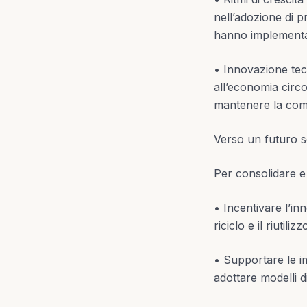
nell’adozione di p
hanno implementa
• Innovazione tecn
all’economia circo
mantenere la compe
Verso un futuro s
Per consolidare e 
• Incentivare l’in
riciclo e il riutiliz
• Supportare le im
adottare modelli di