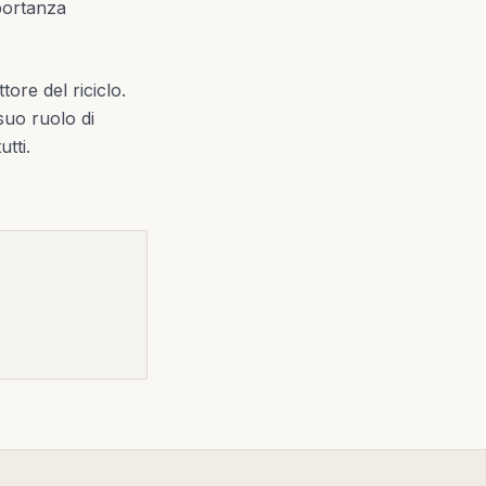
mportanza
tore del riciclo.
suo ruolo di
tti.