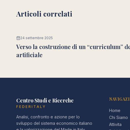
Articoli correlati
24 settembre 2025
Verso la costruzione di un “curriculum” de
artificiale
NAVIGAZ
Centro Studi e Ricerche
FEDERITALY
Home
Analisi, confronto e azione per lo
Chi Siamo
sviluppo del sistema economico italiano
Attivita
e la valorizzazione del Made in Italy.