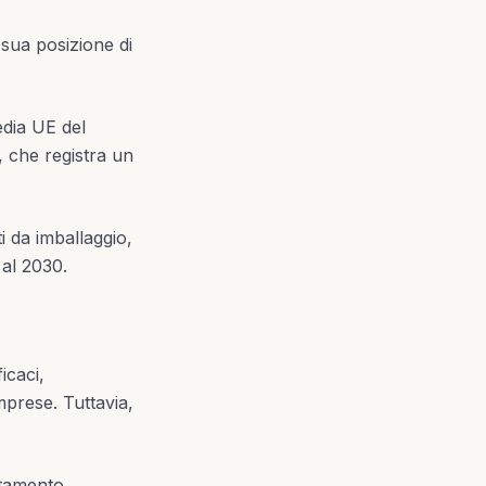
a sua posizione di
edia UE del
, che registra un
ti da imballaggio,
 al 2030.
icaci,
mprese. Tuttavia,
entamento