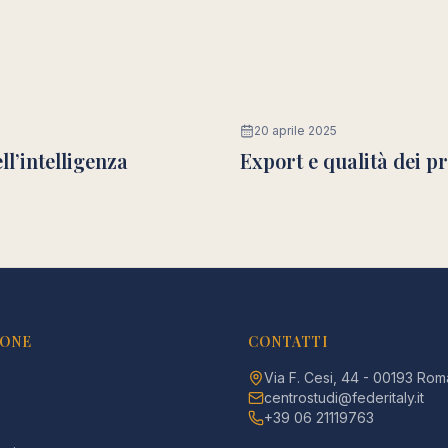
20 aprile 2025
ll’intelligenza
Export e qualità dei p
IONE
CONTATTI
Via F. Cesi, 44 - 00193 Rom
centrostudi@federitaly.it
+39 06 21119763