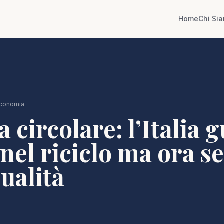
Home
Chi Si
conomia
circolare: l’Italia 
nel riciclo ma ora se
qualità