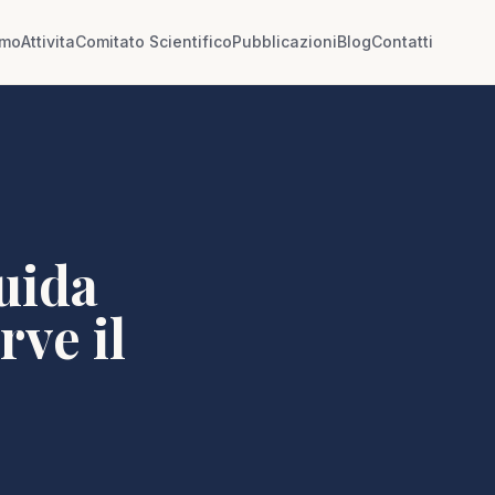
amo
Attivita
Comitato Scientifico
Pubblicazioni
Blog
Contatti
guida
rve il